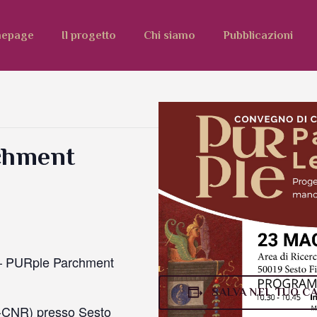
epage
Il progetto
Chi siamo
Pubblicazioni
chment
 – PURple Parchment
SALVA NEL TUO C
C-CNR) presso Sesto