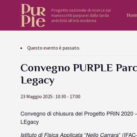
Progetto nazionale di ricerca sui
manoscritti purpurei dalla tarda
Hom
antichità all'età moderna
Questo evento è passato.
Convegno PURPLE Par
Legacy
23 Maggio 2025 : 10:30
-
17:00
Convegno di chiusura del Progetto PRIN 2020
LEgacy
“
” (IFA
Istituto di Fisica Applicata
Nello Carrara