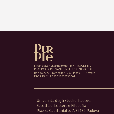
Finanziato nell’ambito del PRIN: PROGETTI DI
RI¬CERCA DI RILEVANTE INTERESSE NAZIONALE –
Bando 2020, Protocollo n. 2020P8W99T – Settore
ERC SH5, CUP C93C22000530001
Università degli Studi di Padova
Facoltà di Lettere e Filosofia
Piazza Capitaniato, 7, 35139 Padova