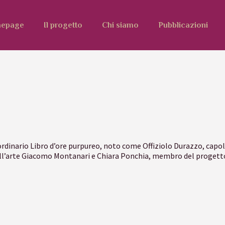
epage
Il progetto
Chi siamo
Pubblicazioni
ordinario Libro d’ore purpureo, noto come Offiziolo Durazzo, capol
 dell’arte Giacomo Montanari e Chiara Ponchia, membro del proget