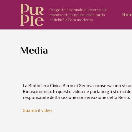
Progetto nazionale di ricerca sui
manoscritti purpurei dalla tarda
Hom
antichità all'età moderna
Media
La Biblioteca Civica Berio di Genova conserva uno stra
Rinascimento. In questo video ne parlano gli storici
responsabile della sezione conservazione della Berio.
Guarda il video