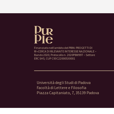
Finanziato nell’ambito del PRIN: PROGETTI DI
RI¬CERCA DI RILEVANTE INTERESSE NAZIONALE –
Bando 2020, Protocollo n. 2020P8W99T – Settore
ERC SH5, CUP C93C22000530001
Università degli Studi di Padova
Facoltà di Lettere e Filosofia
Piazza Capitaniato, 7, 35139 Padova