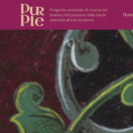
Progetto nazionale di ricerca sui
manoscritti purpurei dalla tarda
Hom
antichità all'età moderna