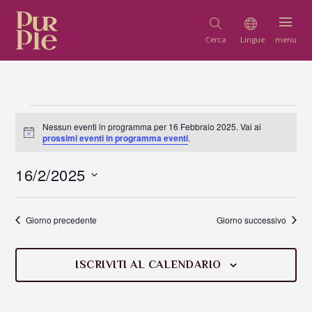
Nessun eventi in programma per 16 Febbraio 2025. Vai ai
Notice
prossimi eventi in programma eventi
.
Viste
Evento
Navigazione
Viste
16/2/2025
Navigazione
Seleziona
la
data.
Giorno precedente
Giorno successivo
ISCRIVITI AL CALENDARIO