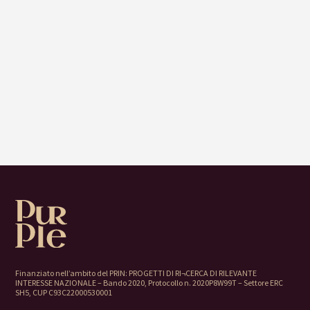
Finanziato nell’ambito del PRIN: PROGETTI DI RI¬CERCA DI RILEVANTE
INTERESSE NAZIONALE – Bando 2020, Protocollo n. 2020P8W99T – Settore ERC
SH5, CUP C93C22000530001